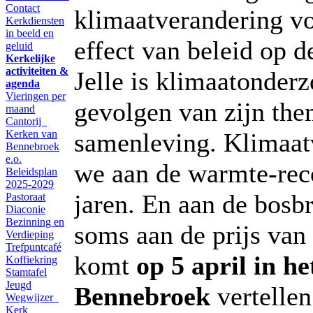
Contact
klimaatverandering vo
Kerkdiensten
in beeld en
effect van beleid op 
geluid
Kerkelijke
activiteiten &
Jelle is klimaatonder
agenda
Vieringen per
gevolgen van zijn the
maand
Cantorij
Kerken van
samenleving. Klimaat
Bennebroek
e.o.
we aan de warmte-rec
Beleidsplan
2025-2029
jaren. En aan de bosb
Pastoraat
Diaconie
Bezinning en
soms aan de prijs van 
Verdieping
Trefpuntcafé
komt
op 5 april in h
Koffiekring
Stamtafel
Jeugd
Bennebroek
vertellen
Wegwijzer
Kerk