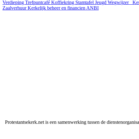
Verdieping
Trefpuntcafé
Koffiekring
Stamtafel
Jeugd
Wegwijzer
Ke
Zaalverhuur
Kerkelijk beheer en financien
ANBI
Protestantsekerk.net is een samenwerking tussen de dienstenorganis