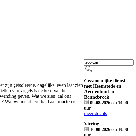
Gezamenlijke dienst
 zijn geïsoleerde, dagelijks leven laat zien
met Heemstede en
ellen van vogels is de kern van het
Aerdenhout in
 wending geven. Wat we zien, zal ons
Bennebroek
n? Wat we met dit verhaal aan moeten is
09-08-2026
om
10.00
uur
meer details
 Bennebroek
Viering
16-08-2026
om
10.00
uur