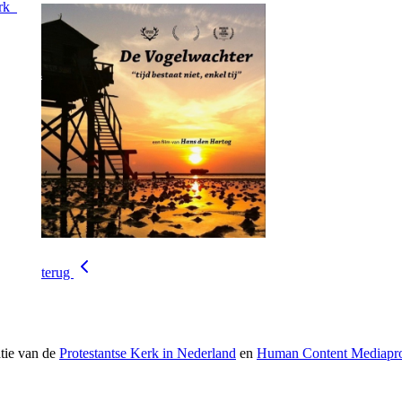
rk
terug
atie van de
Protestantse Kerk in Nederland
en
Human Content Mediapro