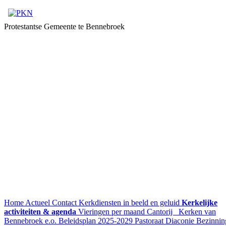
Protestantse Gemeente te Bennebroek
Home
Actueel
Contact
Kerkdiensten in beeld en geluid
Kerkelijke
activiteiten & agenda
Vieringen per maand
Cantorij
Kerken van
Bennebroek e.o.
Beleidsplan 2025-2029
Pastoraat
Diaconie
Bezinnin