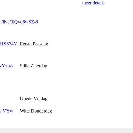
meer details
/live/
3jQvq6wSZ-8
HSS74Y
Eerste Paasdag
zYzp-k
Stille Zaterdag
Goede Vrijdag
9vjVYw
Witte Donderdag