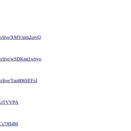
/live/
XMYrpm2orvQ
/live/
wSDKmt1wbyo
/live/
Tqo806SEFxI
KrTVVPA
Cs7JH4M