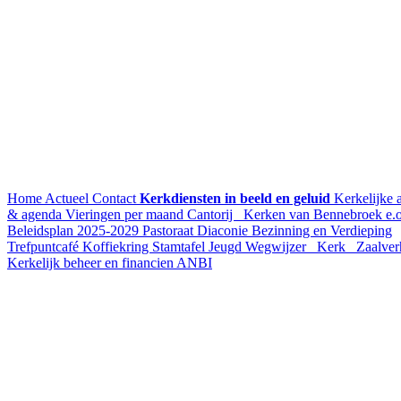
Home
Actueel
Contact
Kerkdiensten in beeld en geluid
Kerkelijke a
& agenda
Vieringen per maand
Cantorij
Kerken van Bennebroek e.o
Beleidsplan 2025-2029
Pastoraat
Diaconie
Bezinning en Verdieping
Trefpuntcafé
Koffiekring
Stamtafel
Jeugd
Wegwijzer
Kerk
Zaalver
Kerkelijk beheer en financien
ANBI