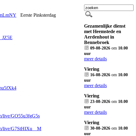
JrmLmNY
Eerste Pinksterdag
Gezamenlijke dienst
met Heemstede en
Aerdenhout in
a_JZ5E
Bennebroek
09-08-2026
om
10.00
uur
meer details
Viering
16-08-2026
om
10.00
uur
meer details
hu5fXk4
Viering
23-08-2026
om
10.00
uur
meer details
/live/
GO55u3fgG5s
Viering
30-08-2026
om
10.00
/live/
G7StHIXu__M
uur