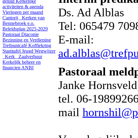
geluid
Kerkelijke
activiteiten & agenda
Ds. Ad Alblas
Vieringen per maand
Cantorij
Kerken van
Tel: 065479 709
Bennebroek e.o.
Beleidsplan 2025-2029
Pastoraat
Diaconie
E-mail:
Bezinning en Verdieping
Trefpuntcafé
Koffiekring
ad.alblas@trefp
Stamtafel
Jeugd
Wegwijzer
Kerk
Zaalverhuur
Kerkelijk beheer en
financien
ANBI
Pastoraal meld
Janke Hornsveld
tel. 06-19899266
mail
hornshil@p