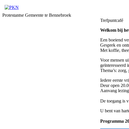
Protestantse Gemeente te Bennebroek
Trefpuntcafé
Welkom bij h
Een boeiend ver
Gesprek en ontm
Met koffie, thee
Voor mensen ui
geïnteresseerd 
Thema’s: zorg, p
Iedere eerste v
Deur open 20.0
Aanvang lezing
De toegang is v
U bent van har
Programma 202