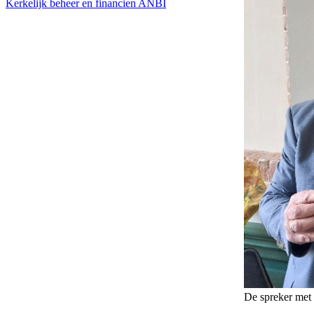
Kerkelijk beheer en financien
ANBI
De spreker met 