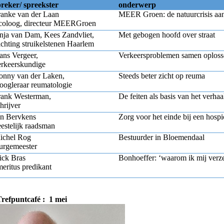
preker/ spreekster
onderwerp
ranke van der Laan
MEER Groen: de natuurcrisis aa
coloog, directeur MEERGroen
nja van Dam, Kees Zandvliet,
Met gebogen hoofd over straat
ichting struikelstenen Haarlem
ans Vergeer,
Verkeersproblemen samen oploss
erkeerskundige
onny van der Laken,
Steeds beter zicht op reuma
oogleraar reumatologie
rank Westerman,
De feiten als basis van het verhaa
hrijver
an Bervkens
Zorg voor het einde bij een hospi
estelijk raadsman
ichel Rog
Bestuurder in Bloemendaal
urgemeester
ick Bras
Bonhoeffer: ‘waarom ik mij verze
eritus predikant
refpuntcafé : 1 mei