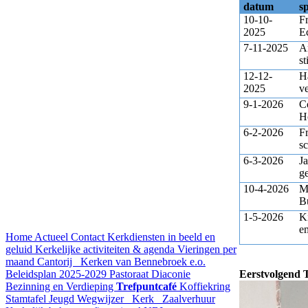
datum
s
10-10-
F
2025
E
7-11-2025
A
st
12-12-
H
2025
v
9-1-2026
C
H
6-2-2026
F
sc
6-3-2026
J
ge
10-4-2026
M
B
1-5-2026
K
em
Home
Actueel
Contact
Kerkdiensten in beeld en
geluid
Kerkelijke activiteiten & agenda
Vieringen per
maand
Cantorij
Kerken van Bennebroek e.o.
Beleidsplan 2025-2029
Pastoraat
Diaconie
Eerstvolgend T
Bezinning en Verdieping
Trefpuntcafé
Koffiekring
Stamtafel
Jeugd
Wegwijzer
Kerk
Zaalverhuur