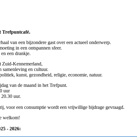
et Trefpuntcafé.
haal van een bijzondere gast over een actueel onderwerp.
oeting in een ontspannen sfeer.
 en een drankje.
t Zuid-Kennemerland,
in samenleving en cultuur.
olitiek, kunst, gezondheid, religie, economie, natuur.
rijdag van de maand in het Trefpunt.
0 uur
 20.30 uur.
rij, voor een consumptie wordt een vrijwillige bijdrage gevraagd.
te welkom!
5 - 2026: