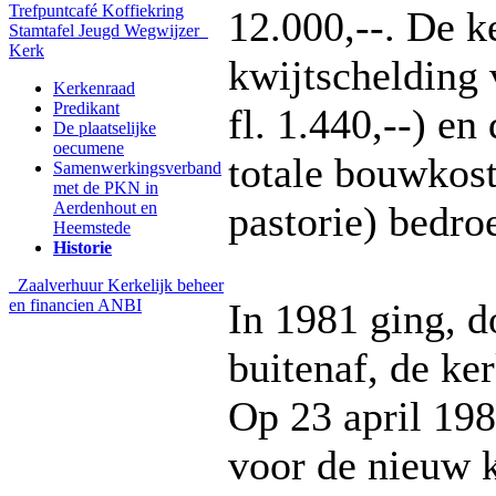
Trefpuntcafé
Koffiekring
12.000,--. De 
Stamtafel
Jeugd
Wegwijzer
Kerk
kwijtschelding 
Kerkenraad
Predikant
fl. 1.440,--) e
De plaatselijke
oecumene
totale bouwkost
Samenwerkingsverband
met de PKN in
Aerdenhout en
pastorie) bedro
Heemstede
Historie
Zaalverhuur
Kerkelijk beheer
en financien
ANBI
In 1981 ging, d
buitenaf, de ke
Op 23 april 198
voor de nieuw k