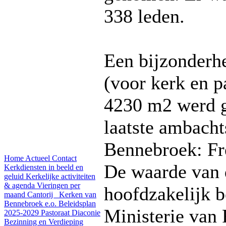
338 leden.
Een bijzonderh
(voor kerk en p
4230 m2 werd 
laatste ambach
Bennebroek: Fr
Home
Actueel
Contact
De waarde van 
Kerkdiensten in beeld en
geluid
Kerkelijke activiteiten
& agenda
Vieringen per
hoofdzakelijk b
maand
Cantorij
Kerken van
Bennebroek e.o.
Beleidsplan
Ministerie van 
2025-2029
Pastoraat
Diaconie
Bezinning en Verdieping