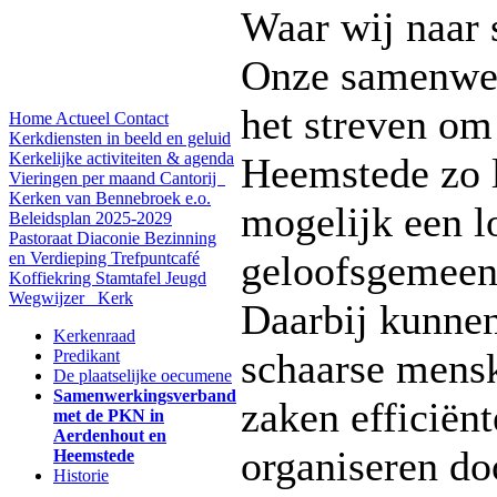
Waar wij naar 
Onze samenwer
het streven om
Home
Actueel
Contact
Kerkdiensten in beeld en geluid
Kerkelijke activiteiten & agenda
Heemstede zo 
Vieringen per maand
Cantorij
Kerken van Bennebroek e.o.
mogelijk een l
Beleidsplan 2025-2029
Pastoraat
Diaconie
Bezinning
geloofsgemeens
en Verdieping
Trefpuntcafé
Koffiekring
Stamtafel
Jeugd
Wegwijzer
Kerk
Daarbij kunne
Kerkenraad
schaarse mens
Predikant
De plaatselijke oecumene
Samenwerkingsverband
zaken efficiënt
met de PKN in
Aerdenhout en
organiseren do
Heemstede
Historie