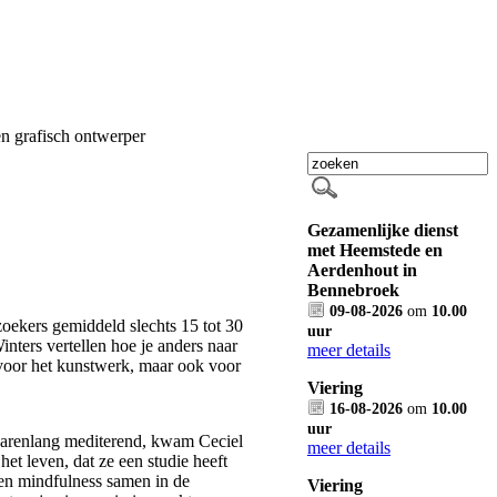
en grafisch ontwerper
Gezamenlijke dienst
met Heemstede en
Aerdenhout in
Bennebroek
09-08-2026
om
10.00
zoekers gemiddeld slechts 15 tot 30
uur
nters vertellen hoe je anders naar
meer details
t voor het kunstwerk, maar ook voor
Viering
16-08-2026
om
10.00
uur
 jarenlang mediterend, kwam Ceciel
meer details
et leven, dat ze een studie heeft
en mindfulness samen in de
Viering