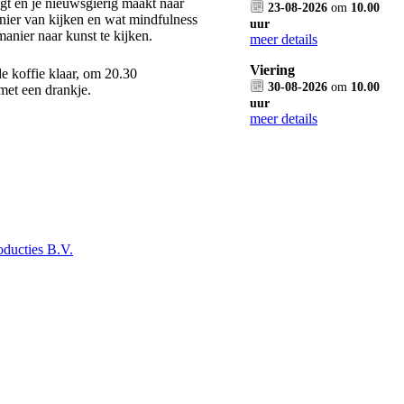
gt en je nieuwsgierig maakt naar
23-08-2026
om
10.00
anier van kijken en wat mindfulness
uur
anier naar kunst te kijken.
meer details
Viering
de koffie klaar, om 20.30
30-08-2026
om
10.00
met een drankje.
uur
meer details
ducties B.V.