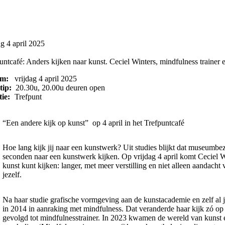
ag 4 april 2025
untcafé: Anders kijken naar kunst. Ceciel Winters, mindfulness trainer 
um:
vrijdag 4 april 2025
tip:
20.30u, 20.00u deuren open
tie:
Trefpunt
“Een andere kijk op kunst” op 4 april in het Trefpuntcafé
Hoe lang kijk jij naar een kunstwerk? Uit studies blijkt dat museumbe
seconden naar een kunstwerk kijken. Op vrijdag 4 april komt Ceciel Wi
kunst kunt kijken: langer, met meer verstilling en niet alleen aandach
jezelf.
Na haar studie grafische vormgeving aan de kunstacademie en zelf al
in 2014 in aanraking met mindfulness. Dat veranderde haar kijk zó op h
gevolgd tot mindfulnesstrainer. In 2023 kwamen de wereld van kunst 