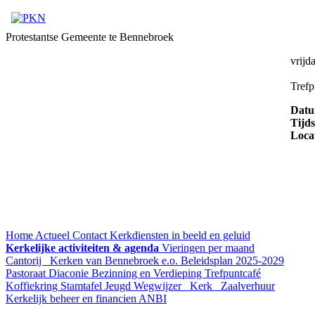
Protestantse Gemeente te Bennebroek
vrijd
Trefp
Dat
Tijds
Loca
Home
Actueel
Contact
Kerkdiensten in beeld en geluid
Kerkelijke activiteiten & agenda
Vieringen per maand
Cantorij
Kerken van Bennebroek e.o.
Beleidsplan 2025-2029
Pastoraat
Diaconie
Bezinning en Verdieping
Trefpuntcafé
Koffiekring
Stamtafel
Jeugd
Wegwijzer
Kerk
Zaalverhuur
Kerkelijk beheer en financien
ANBI