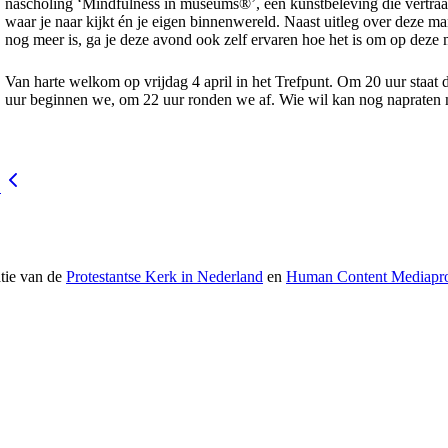
nascholing ‘Mindfulness in museums®’, een kunstbeleving die vertraa
waar je naar kijkt én je eigen binnenwereld. Naast uitleg over deze m
nog meer is, ga je deze avond ook zelf ervaren hoe het is om op deze m
Van harte welkom op vrijdag 4 april in het Trefpunt. Om 20 uur staat 
uur beginnen we, om 22 uur ronden we af. Wie wil kan nog napraten 
g
atie van de
Protestantse Kerk in Nederland
en
Human Content Mediapro