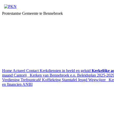
Protestantse Gemeente te Bennebroek
Home
Actueel
Contact
Kerkdiensten in beeld en geluid
Kerkelijke a
maand
Cantorij
Kerken van Bennebroek e.o.
Beleidsplan 2025-202
Verdieping
Trefpuntcafé
Koffiekring
Stamtafel
Jeugd
Wegwijzer
Ke
en financien
ANBI